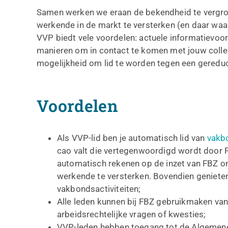
Samen werken we eraan de bekendheid te vergro
werkende in de markt te versterken (en daar waa
VVP biedt vele voordelen: actuele informatievoo
manieren om in contact te komen met jouw colleg
mogelijkheid om lid te worden tegen een gereduc
Voordelen
Als VVP-lid ben je automatisch lid van
vakb
cao valt die vertegenwoordigd wordt door 
automatisch rekenen op de inzet van FBZ o
werkende te versterken. Bovendien genieten
vakbondsactiviteiten;
Alle leden kunnen bij FBZ gebruikmaken van d
arbeidsrechtelijke vragen of kwesties;
VVP-leden hebben toegang tot de Algemen