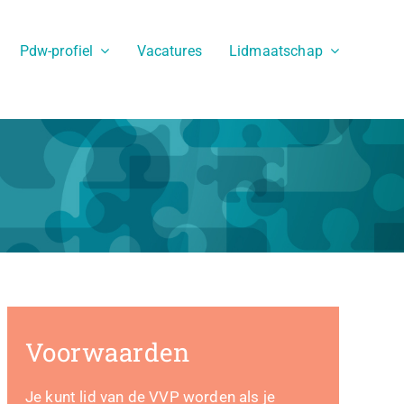
Pdw-profiel
Vacatures
Lidmaatschap
Voorwaarden
Je kunt lid van de VVP worden als je