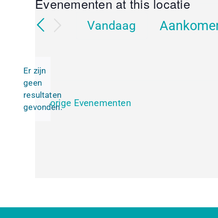
Evenementen at this locatie
Aankome
Vandaag
Selecteer
een
datum.
Er zijn
geen
Bericht
resultaten
Vorige
Evenementen
gevonden.