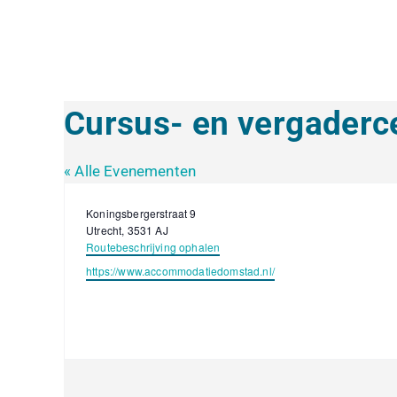
Ga
naar
inhoud
Cursus- en vergader
« Alle Evenementen
Adres
Koningsbergerstraat 9
Utrecht
,
3531 AJ
Routebeschrijving ophalen
Website
https://www.accommodatiedomstad.nl/