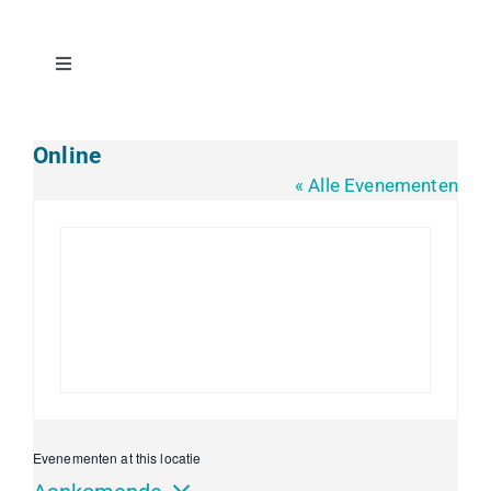
Ga
naar
inhoud
Toggle
Navigation
Home
Online
« Alle Evenementen
Bestuur
Agenda
Pdw-profiel
Vacatures
Evenementen at this locatie
Lidmaatschap