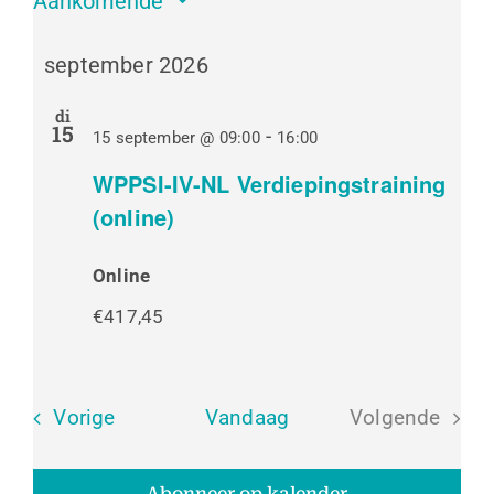
Aankomende
Selecteer
een
september 2026
datum.
di
15
-
15 september @ 09:00
16:00
WPPSI-IV-NL Verdiepingstraining
(online)
Online
€417,45
Evenementen
Vorige
Vandaag
Volgende
Evenemen
Abonneer op kalender