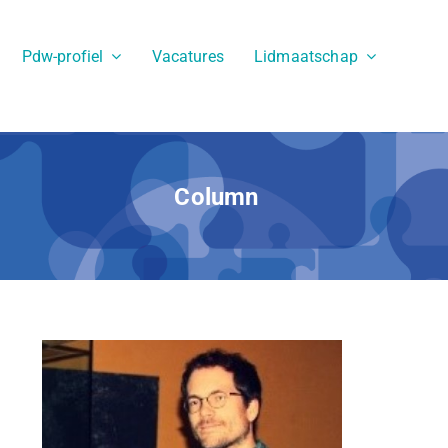
Pdw-profiel
Vacatures
Lidmaatschap
Column