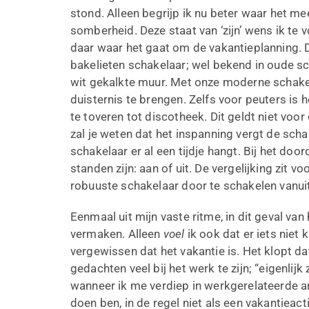
stond. Alleen begrijp ik nu beter waar het me
somberheid. Deze staat van ‘zijn’ wens ik te 
daar waar het gaat om de vakantieplanning. D
bakelieten schakelaar; wel bekend in oude s
wit gekalkte muur. Met onze moderne schakel
duisternis te brengen. Zelfs voor peuters 
te toveren tot discotheek. Dit geldt niet voor 
zal je weten dat het inspanning vergt de scha
schakelaar er al een tijdje hangt. Bij het doo
standen zijn: aan of uit. De vergelijking zit v
robuuste schakelaar door te schakelen vanuit
Eenmaal uit mijn vaste ritme, in dit geval van
vermaken. Alleen
voel
ik ook dat er iets niet
vergewissen dat het vakantie is. Het klopt dat 
gedachten veel bij het werk te zijn; “eigenlijk
wanneer ik me verdiep in werkgerelateerde art
doen ben, in de regel niet als een vakantieac