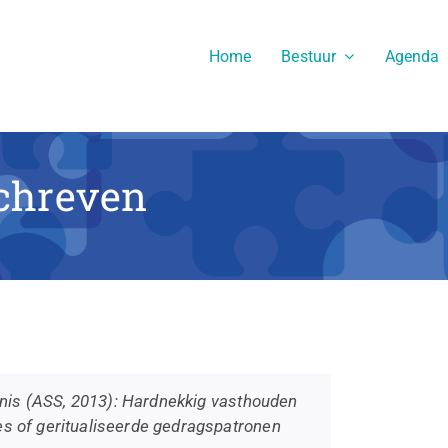
Home
Bestuur
Agenda
schreven
nis (ASS, 2013):
Hardnekkig vasthouden
nes of geritualiseerde gedragspatronen