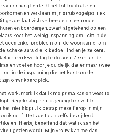
e samenhangt en leidt het tot frustratie en
voorkomen en verklaart mijn struisvogelpolitiek,
it gevoel laat zich verbeelden in een oude
churen en boerderijen, zwart afgetekend op een
aars kost het weinig inspanning om licht in de
is het geen enkel probleem om de woonkamer om
de schakelaars die ik bedoel. Indien je ze kent,
kelaar een kwartslag te draaien. Zeker als de
rdraaien voel en hoor je duidelijk dat er maar twee
oor mij in de inspanning die het kost om de
 zijn onwrikbare plek.
 het werk, merk ik dat ik me prima kan en weet te
 klopt. Regelmatig ben ik geneigd mezelf te
het ‘niet klopt’. Ik betrap mezelf erop in mijn
 zou ik nu…”. Het voelt dan zelfs bevrijdend,
ikelen. Hierbij beseffend dat wat ik aan het
tiviteit gezien wordt. Mijn vrouw kan me dan