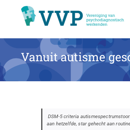
Ga
naar
inhoud
Vanuit autisme ge
DSM-5 criteria autismespectrumstoor
aan hetzelfde, star gehecht aan routi