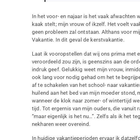
In het voor- en najaar is het vaak afwachten
kaak stelt; mijn vrouw of ikzelf. Het voelt vaa
geen probleem zal ontstaan. Althans voor mij 
Vakantie. In dit geval de kerstvakantie.
Laat ik vooropstellen dat wij ons prima met 
veroordeeld zou zijn, is geenszins aan de orde
indruk geef. Gelukkig weet mijn vrouw, inmidde
ook lang voor nodig gehad om het te begrijpe
af te schakelen van het school- naar vakanti
huilend aan het bed van mijn moeder stond,
wanneer de klok naar zomer- of wintertijd we
tijd. Tot ergernis van mijn ouders, die vanui
“maar eigenlijk is het nu…”. Zelfs als ik he
nekharen weer overeind.
In huidige vakantieperioden ervaar ik datzelf