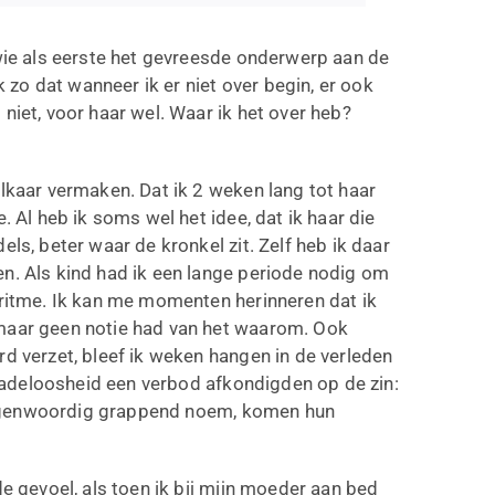
 wie als eerste het gevreesde onderwerp aan de
k zo dat wanneer ik er niet over begin, er ook
niet, voor haar wel. Waar ik het over heb?
elkaar vermaken. Dat ik 2 weken lang tot haar
. Al heb ik soms wel het idee, dat ik haar die
ls, beter waar de kronkel zit. Zelf heb ik daar
n. Als kind had ik een lange periode nodig om
eritme. Ik kan me momenten herinneren dat ik
 maar geen notie had van het waarom. Ook
rd verzet, bleef ik weken hangen in de verleden
t radeloosheid een verbod afkondigden op de zin:
t tegenwoordig grappend noem, komen hun
de gevoel, als toen ik bij mijn moeder aan bed