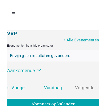
Ga
naar
inhoud
Toggle
Navigation
Home
VVP
« Alle Evenementen
Bestuur
Evenementen from this organisator
Er zijn geen resultaten gevonden.
Agenda
Bericht
Aankomende
Pdw-profiel
Selecteer
een
Evenementen
Vorige
Vandaag
Volgende
Vacatures
datum.
Evenemen
Abonneer op kalender
Lidmaatschap